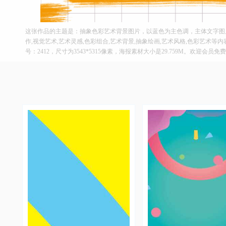
这张作品的主题是：抽象色彩艺术背景图片，以蓝色为主色调，主体文字图片
作,视觉艺术,艺术灵感,色彩组合,艺术背景,抽象绘画,艺术风格,色彩艺术等
号：2412，尺寸为3543*5315像素，海报素材大小是29.759M。欢迎会员免