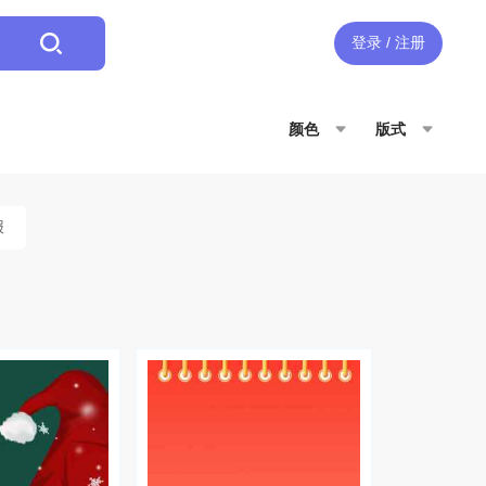
登录 / 注册
颜色
版式
报