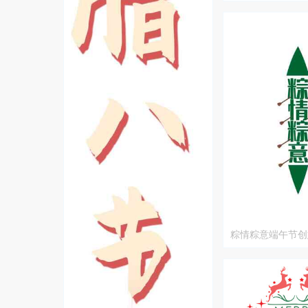
粽情粽意端午节创