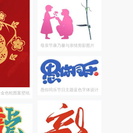
母亲节康乃馨与亲情剪影图片
愚你同乐节日主题蓝色字体设计
景金色蛇图案壁纸