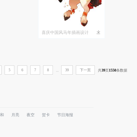
喜庆中国风马年插画设计
5
6
7
8
39
下一页
...
共
39
页
1550
条数据
和
月亮
夜空
贺卡
节日海报