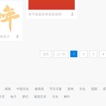
春节家庭装饰场景插画
体设计
1
首页
上一页
2
3
4
插画
中国文化
邀请函
节日元素
装饰
文化
团圆
柔
天空
兔子
梦幻
视觉艺术
月光
树叶