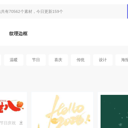
纹理边框
温暖
节日
喜庆
传统
设计
海
节日庆祝