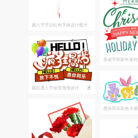
腊八节节日红色字体设计图片
圣诞节和新年派对
疯狂愚人节创意海报设计
愚你同乐彩色卡通