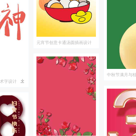
元宵节创意卡通汤圆插画设计
中秋节满月与
术字设计