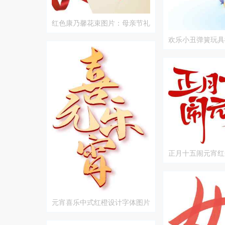
红色康乃馨花束图片：母亲节礼
物推荐
欢乐小丑弹簧玩具
正月十五闹元宵红
计
元宵喜乐中式红橙设计字体图片