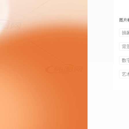
图片
抽
背
数
艺