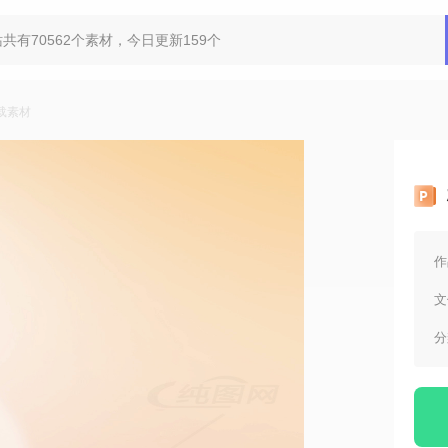
载素材
作
文
分