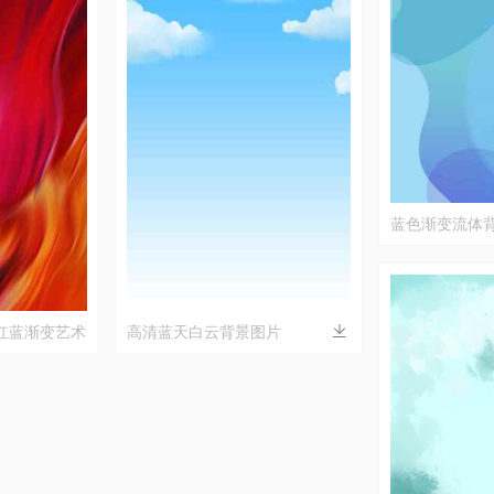
蓝色渐变流体
红蓝渐变艺术
高清蓝天白云背景图片