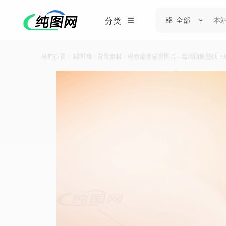
全部
分类
当前位置：
纯图网
/
背景素材
/
橙色渐变背景图片 - 高清抽象壁纸下