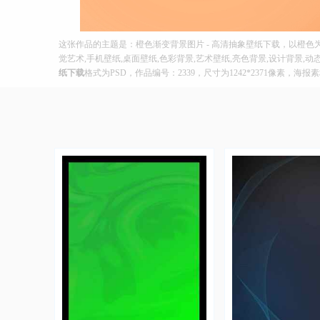
这张作品的主题是：橙色渐变背景图片 - 高清抽象壁纸下载，以橙色
觉艺术,手机壁纸,桌面壁纸,色彩背景,艺术壁纸,亮色背景,设计背景,
纸下载
格式为PSD，作品编号：2339，尺寸为1242*2371像素，海