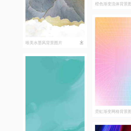
橙色渐变流体背景
唯美水墨风背景图片
霓虹渐变网格背景