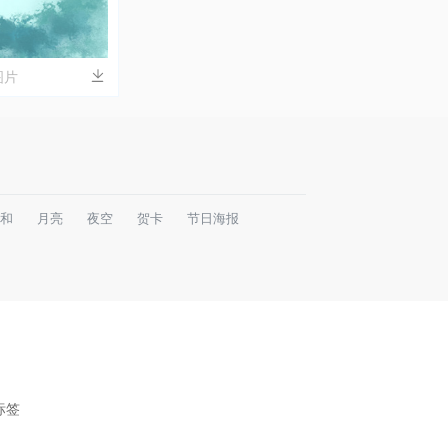
图片
和
月亮
夜空
贺卡
节日海报
标签