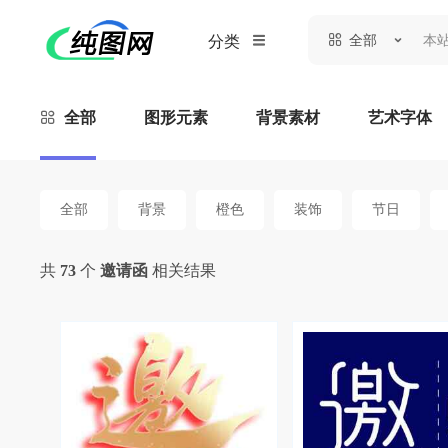
全部
分类
全部
图形元素
背景素材
艺术字体
全部
背景
橙色
装饰
节日
共
73
个
邀请函
相关结果