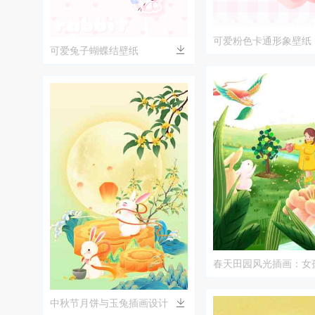
可爱粉色卡通形象壁纸
可爱兔子蝴蝶结壁纸
春天田园风光插画：女
自然和谐
中秋节月饼与玉兔插画设计