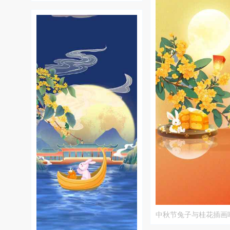
中秋节兔子与桂花插画