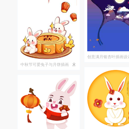
创意满月银杏叶插画设
中秋节可爱兔子与月饼插画