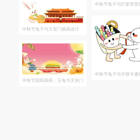
中秋节兔子与灯笼背景
中秋节兔子与天安门插画设计
中秋节兔子与月饼卡通
中秋节国风插画：玉兔与天安门
的唯美邂逅