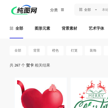
全部
分类
全部
图形元素
背景素材
艺术字体
全部
背景
橙色
灯笼
装饰
共
267
个
贺卡
相关结果