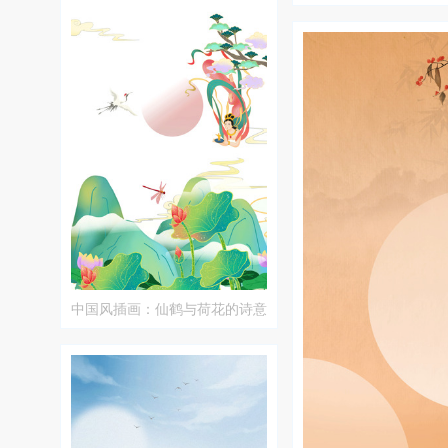
中国风插画：仙鹤与荷花的诗意
画卷