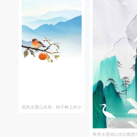
国风水墨山水画：柿子树上的小
鸟
唯美水墨画山水白鹤意