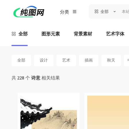
全部
分类
全部
图形元素
背景素材
艺术字体
全部
设计
艺术
插画
秋天
共
228
个
诗意
相关结果