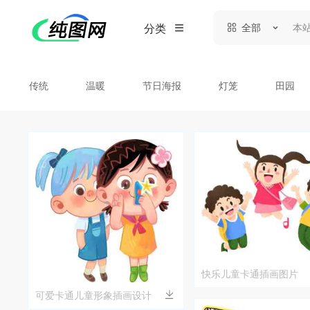
全部
分类
传统
温暖
节日海报
灯笼
田园
快乐儿童卡通插画图片
可爱卡通儿童形象插画设计