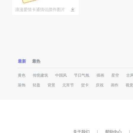
浪漫爱情卡通情侣摆件图片
最新
最热
黄色
传统建筑
中国风
节日气氛
插画
星空
古
装饰
轻盈
背景
元宵节
贺卡
庆祝
画作
视
关于我们
｜
帮助中心
｜