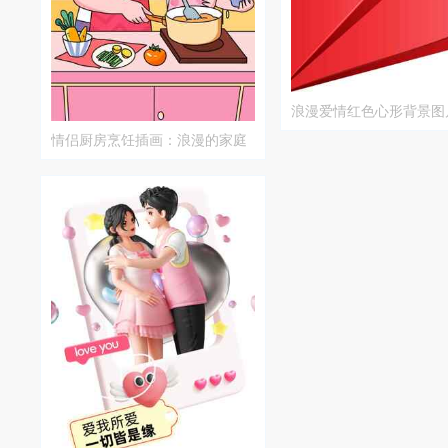
浪漫爱情红色心形背景图
情侣厨房烹饪插画：浪漫的家庭
时光