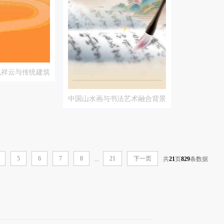
色祥云与传统建筑
中国山水画与书法艺术融合背景
图片
5
6
7
8
21
下一页
...
共
21
页
829
条数据