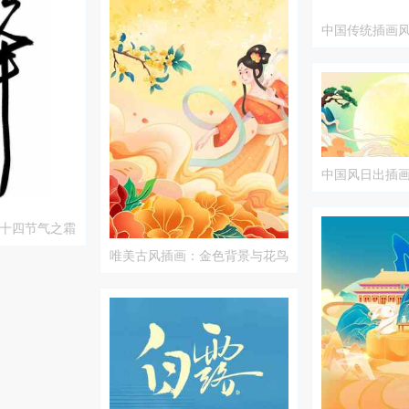
中国传统插画
的唯美意境
中国风日出插
十四节气之霜
唯美古风插画：金色背景与花鸟
元素