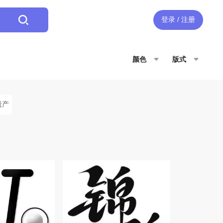
登录 / 注册
颜色
版式
遗产