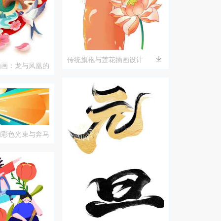
传统旗袍与莲花插画设计
插画：龙与凤凰的
的彩色光束与奔马