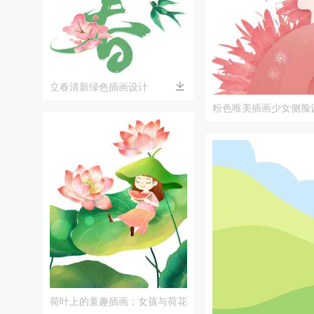
立春清新绿色插画设计
粉色唯美插画少女侧脸
荷叶上的童趣插画：女孩与荷花