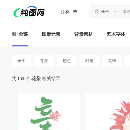
全部
分类
全部
图形元素
背景素材
艺术字体
全部
背景
橙色
灯笼
装饰
共
153
个
花朵
相关结果