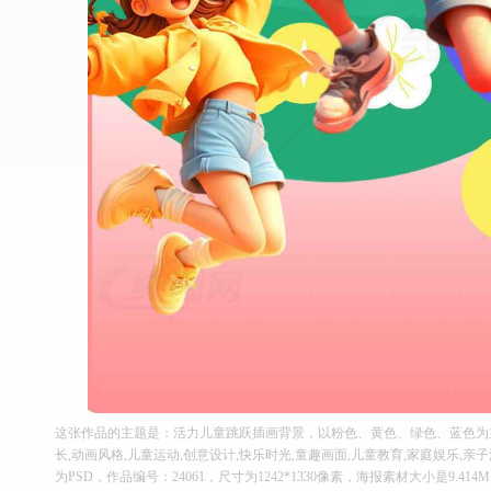
这张作品的主题是：活力儿童跳跃插画背景，以粉色、黄色、绿色、蓝色为
长,动画风格,儿童运动,创意设计,快乐时光,童趣画面,儿童教育,家庭娱乐,亲
为PSD，作品编号：24061，尺寸为1242*1330像素，海报素材大小是9.4