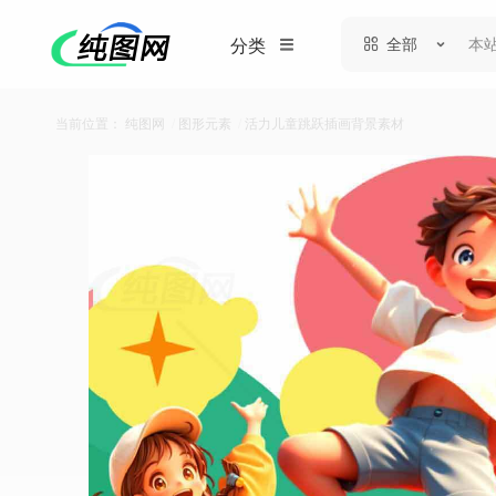
全部
分类
当前位置：
纯图网
/
图形元素
/
活力儿童跳跃插画背景素材