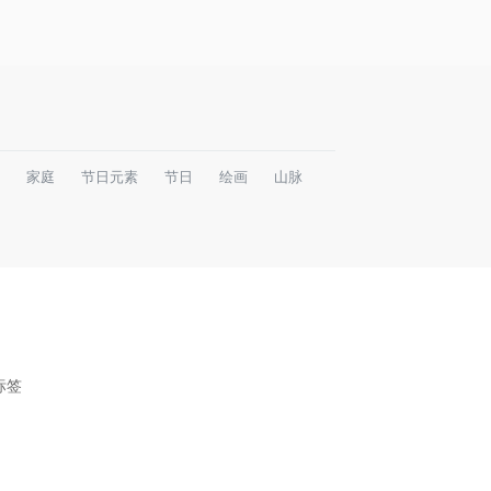
家庭
节日元素
节日
绘画
山脉
标签