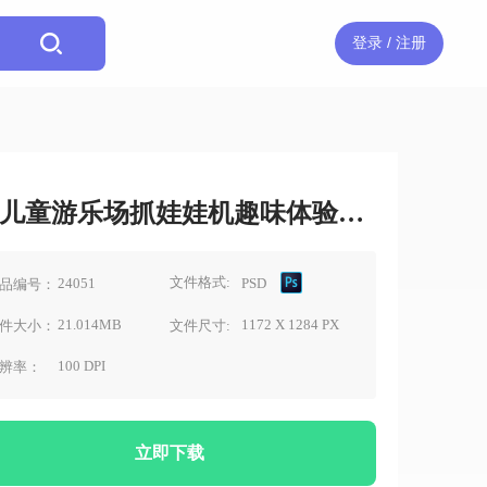
登录 / 注册
儿童游乐场抓娃娃机趣味体验素材
文件格式:
24051
PSD
品编号：
21.014MB
1172 X 1284 PX
件大小：
文件尺寸:
100 DPI
辨率：
立即下载