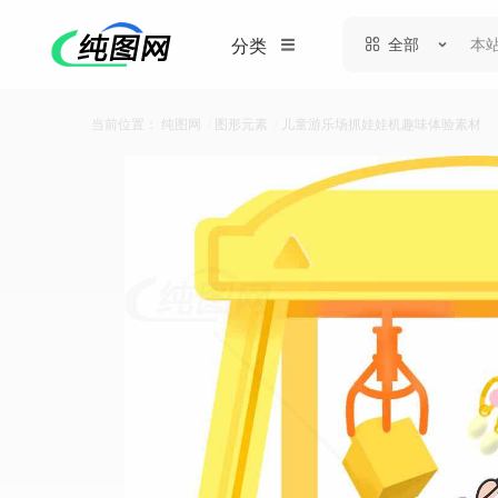
全部
分类
当前位置：
纯图网
/
图形元素
/
儿童游乐场抓娃娃机趣味体验素材