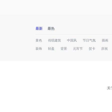
最新
最热
黄色
传统建筑
中国风
节日气氛
插画
装饰
轻盈
背景
元宵节
贺卡
庆祝
关