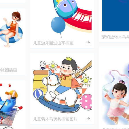
梦幻旋转木马
童趣世界
儿童游乐园过山车插画
游泳圈插画
儿童骑木马玩具插画图片