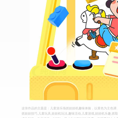
这张作品的主题是：儿童游乐场抓娃娃机趣味体验，以黄色为主色调，
抓娃娃技巧,儿童玩具,娃娃机玩法,趣味活动,儿童游戏,娃娃机乐趣,抓