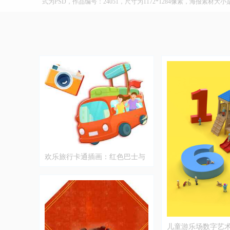
式为PSD，作品编号：24051，尺寸为1172*1284像素，海报素材大小
欢乐旅行卡通插画：红色巴士与
相机
儿童游乐场数字艺