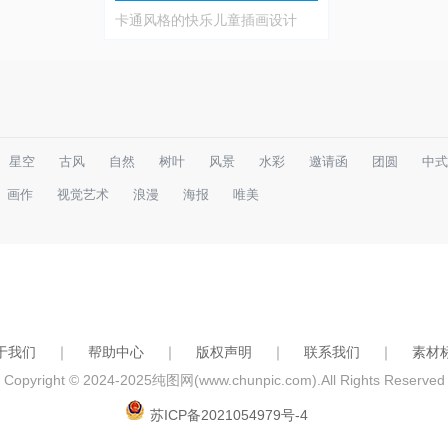
卡通风格的快乐儿童插画设计
星空
古风
自然
树叶
风景
水彩
邀请函
团圆
中式
画作
视觉艺术
浪漫
海报
唯美
于我们
｜
帮助中心
｜
版权声明
｜
联系我们
｜
素材
Copyright © 2024-2025
纯图网(www.chunpic.com)
.All Rights Reserved
苏ICP备2021054979号-4