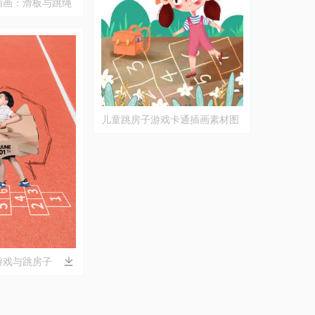
插画：滑板与跳绳
儿童跳房子游戏卡通插画素材图
片
游戏与跳房子