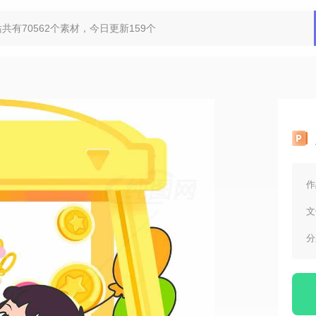
作
文
分