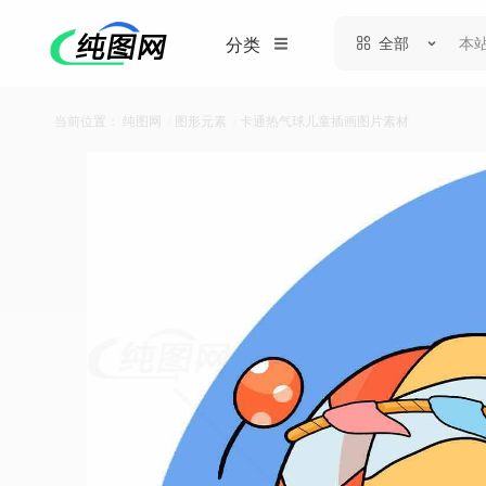
全部
分类
当前位置：
纯图网
/
图形元素
/
卡通热气球儿童插画图片素材