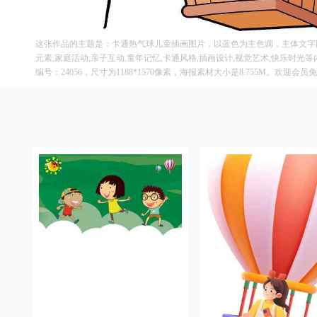
这张作品的主题是：卡通热气球儿童插画图片，以蓝色为主色调，主体文字图
元素,家庭活动,亲子互动,童年记忆,卡通风格,插画设计,视觉艺术,快乐时光
编号：24056，尺寸为1188*1570像素，海报素材大小是8.755M。欢迎会