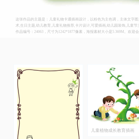
这张作品的主题是：儿童礼物卡通插画设计，以粉色为主色调，主体文字图片
术,生日主题,幼儿教育,儿童礼物推荐,卡片设计,可爱插画,幼儿园装饰,儿童
作品编号：24063，尺寸为1242*1877像素，海报素材大小是5.369M。欢
儿童植物成长教育插画