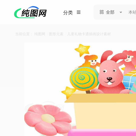
全部
分类
当前位置：
纯图网
/
图形元素
/
儿童礼物卡通插画设计素材