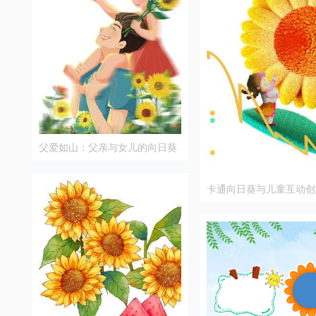
父爱如山：父亲与女儿的向日葵
时光插画
卡通向日葵与儿童互动创