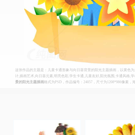
这张作品的主题是：儿童卡通形象与向日葵背景的阳光主题插画，以黄色为
计,插画艺术,向日葵元素,明亮色彩,学生卡通,儿童友好,阳光氛围,卡通风格
景的阳光主题插画
格式为PSD，作品编号：24057，尺寸为1208*986像素