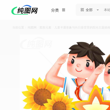
全部
分类
当前位置：
纯图网
/
图形元素
/
儿童卡通形象与向日葵背景的阳光主题插