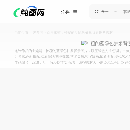
全部
分类
当前位置：
纯图网
/
背景素材
/
神秘的蓝绿色抽象背景图片素材
这张作品的主题是：神秘的蓝绿色抽象背景图片，以蓝绿色为主色调，主体文
计灵感,色彩搭配,抽象壁纸,视觉效果,艺术灵感,数字绘画,抽象图案,现代艺
作品编号：2938，尺寸为3543*4724像素，海报素材大小是158.315M。