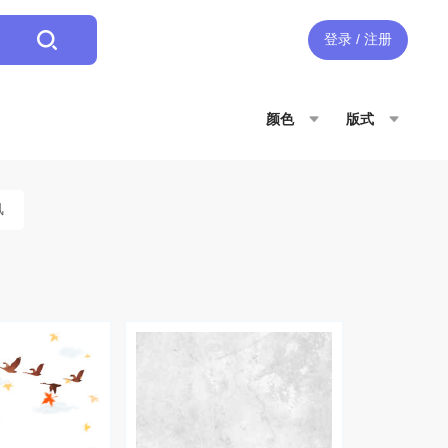
登录 / 注册
颜色
版式
风