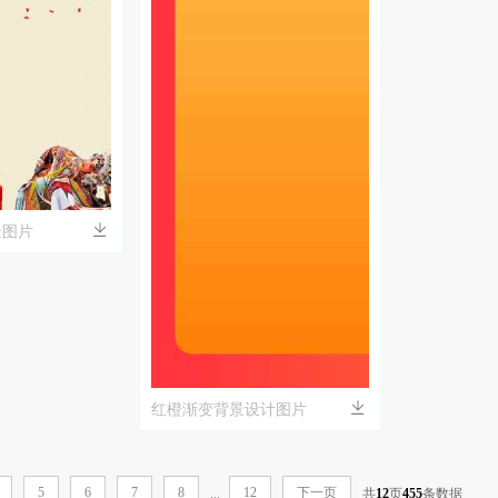
景图片
红橙渐变背景设计图片
5
6
7
8
12
下一页
...
共
12
页
455
条数据