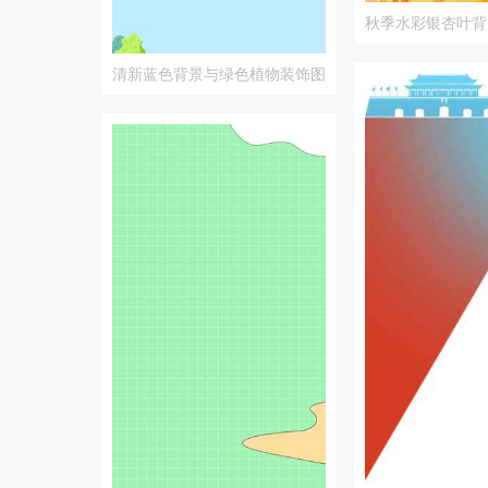
秋季水彩银杏叶背
清新蓝色背景与绿色植物装饰图
片