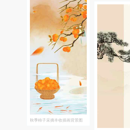
秋季柿子采摘丰收插画背景图