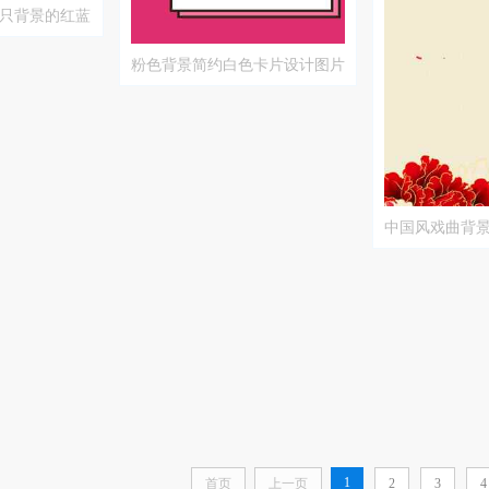
只背景的红蓝
粉色背景简约白色卡片设计图片
中国风戏曲背
1
首页
上一页
2
3
4