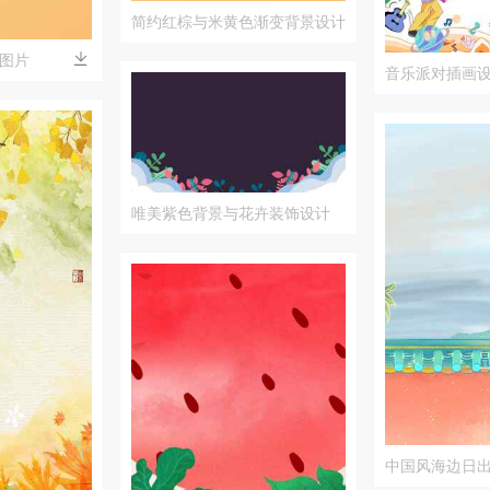
简约红棕与米黄色渐变背景设计
图片
音乐派对插画
唯美紫色背景与花卉装饰设计
中国风海边日