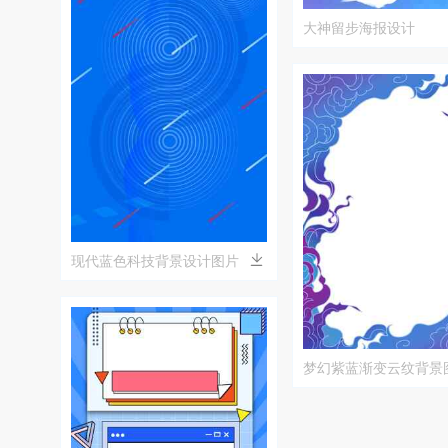
大神留步海报设计
现代蓝色科技背景设计图片
梦幻紫蓝渐变云纹背景