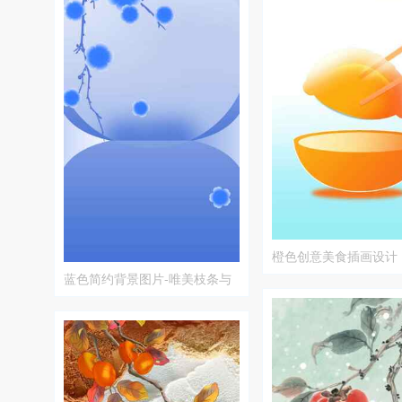
橙色创意美食插画设计
蓝色简约背景图片-唯美枝条与
圆形设计