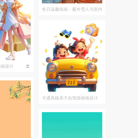
冬日温馨插画：窗外雪人与室内
暖意
插画设计
卡通风格亲子自驾游插画设计