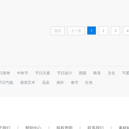
1
首页
上一页
2
3
4
日装饰
中秋节
节日元素
节日设计
团圆
唯美
文化
可
节日气氛
视觉艺术
花朵
画作
春节
红色
于我们
｜
帮助中心
｜
版权声明
｜
联系我们
｜
素材