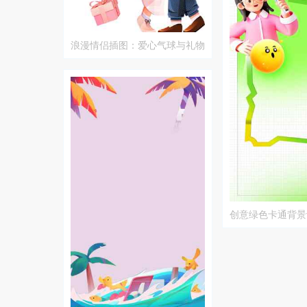
浪漫情侣插图：爱心气球与礼物
的甜蜜时刻
创意绿色卡通背景