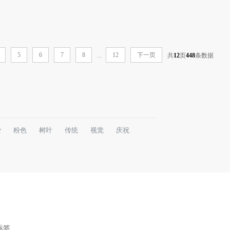
5
6
7
8
12
下一页
...
共
12
页
448
条数据
爱
粉色
树叶
传统
视觉
庆祝
标签