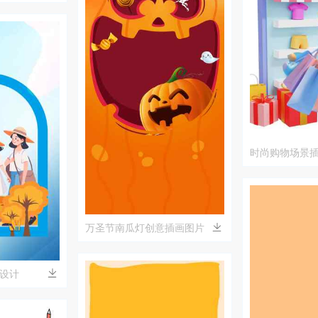
时尚购物场景
万圣节南瓜灯创意插画图片
设计