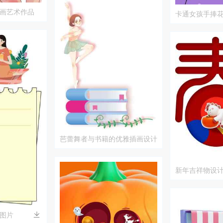
画艺术作品
卡通女孩手捧
芭蕾舞者与书籍的优雅插画设计
新年吉祥物设
插画
图片