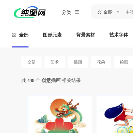
全部
分类
全部
图形元素
背景素材
艺术字体
全部
艺术
插画
花朵
绘画
共
448
个
创意插画
相关结果