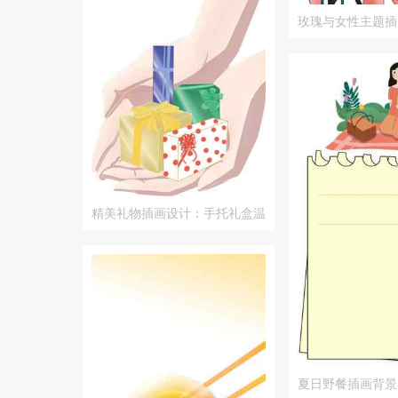
玫瑰与女性主题插
精美礼物插画设计：手托礼盒温
馨呈现
夏日野餐插画背景