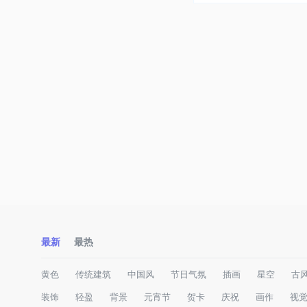
诗意旅程
最新
最热
黄色
传统建筑
中国风
节日气氛
插画
星空
古
装饰
轻盈
背景
元宵节
贺卡
庆祝
画作
视