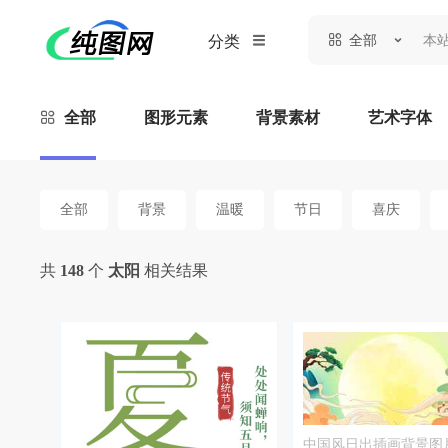
全部
分类
全部
图形元素
背景素材
艺术字体
全部
背景
温暖
节日
喜庆
共
148
个
太阳
相关结果
中国风日出插画背景图