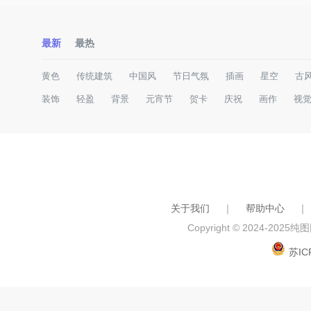
最新
最热
黄色
传统建筑
中国风
节日气氛
插画
星空
古
装饰
轻盈
背景
元宵节
贺卡
庆祝
画作
视
关于我们
｜
帮助中心
｜
Copyright © 2024-2025
纯图网
苏IC