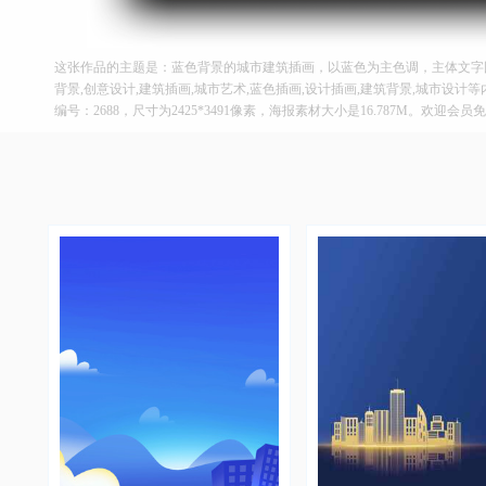
这张作品的主题是：蓝色背景的城市建筑插画，以蓝色为主色调，主体文字图
背景,创意设计,建筑插画,城市艺术,蓝色插画,设计插画,建筑背景,城市设计
编号：2688，尺寸为2425*3491像素，海报素材大小是16.787M。欢迎会