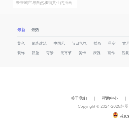
未来城市与自然和谐共生的插画
设计
最新
最热
黄色
传统建筑
中国风
节日气氛
插画
星空
古
装饰
轻盈
背景
元宵节
贺卡
庆祝
画作
视
关于我们
｜
帮助中心
｜
Copyright © 2024-2025
纯图网
苏IC