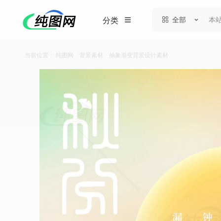
全部
分类
当前位置：
纯图网
/
背景素材
/
抽象渐变背景设计素材