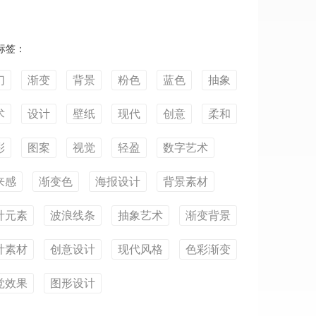
标签：
幻
渐变
背景
粉色
蓝色
抽象
术
设计
壁纸
现代
创意
柔和
彩
图案
视觉
轻盈
数字艺术
来感
渐变色
海报设计
背景素材
计元素
波浪线条
抽象艺术
渐变背景
计素材
创意设计
现代风格
色彩渐变
觉效果
图形设计