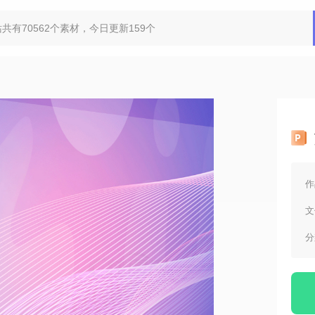
作
文
分