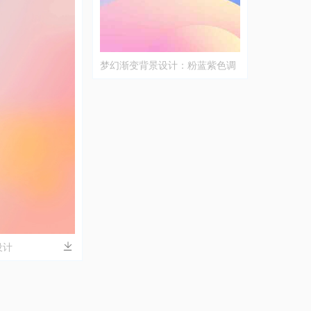
梦幻渐变背景设计：粉蓝紫色调
唯美壁纸
设计