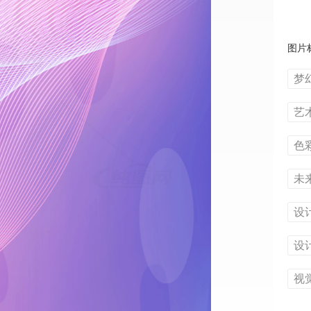
图片
梦
艺
色
未
设
设
视