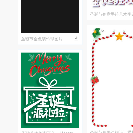
圣诞节创意手绘艺术字
圣诞节金色装饰球图片
圣诞节糖果边框设计模