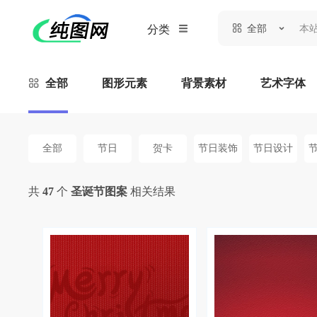
全部
分类
全部
图形元素
背景素材
艺术字体
全部
节日
贺卡
节日装饰
节日设计
共
47
个
圣诞节图案
相关结果