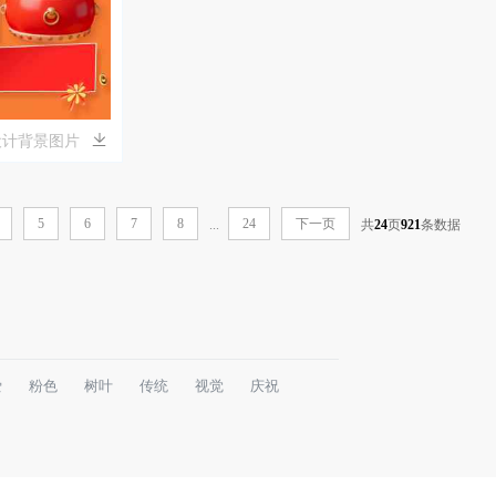
设计背景图片
5
6
7
8
24
下一页
...
共
24
页
921
条数据
爱
粉色
树叶
传统
视觉
庆祝