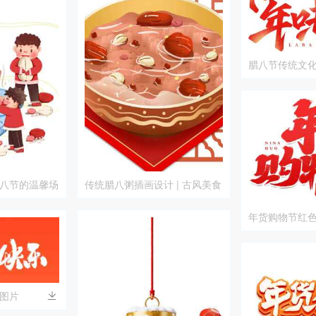
腊八节传统文
八节的温馨场
传统腊八粥插画设计 | 古风美食
文化
年货购物节红
图片