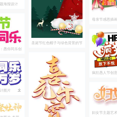
题海报设计
母亲节感恩插
时光与礼物表
圣诞节红色帽子与绿色背景的节
日装饰图片
：愚你同乐创
疯狂愚人节创
计图片
妇女节主题艺