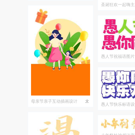
圣诞狂欢一起嗨主
愚人节祝福语图片
意设计
母亲节亲子互动插画设计
愚人节快乐标语设