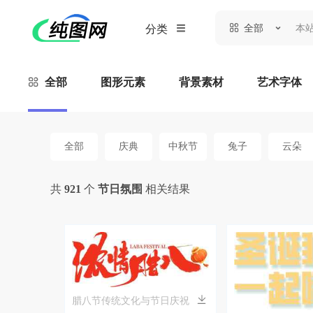
全部
分类
全部
图形元素
背景素材
艺术字体
全部
庆典
中秋节
兔子
云朵
共
921
个
节日氛围
相关结果
腊八节传统文化与节日庆祝