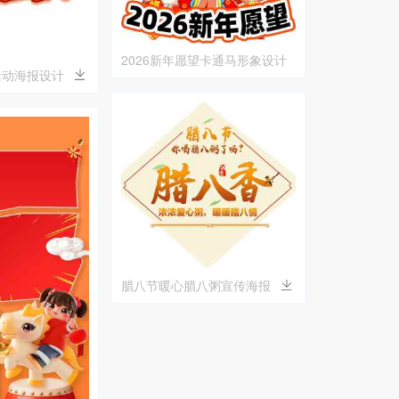
2026新年愿望卡通马形象设计
活动海报设计
腊八节暖心腊八粥宣传海报