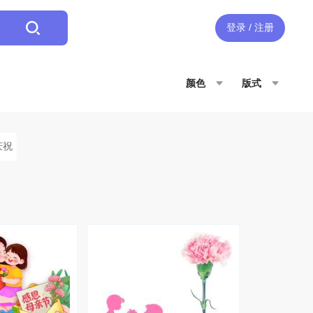
登录 / 注册
颜色
版式
庆祝