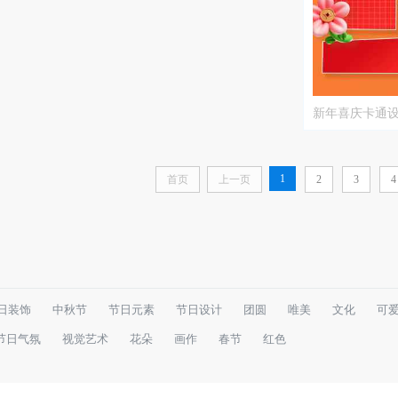
新年喜庆卡通
1
首页
上一页
2
3
4
日装饰
中秋节
节日元素
节日设计
团圆
唯美
文化
可
节日气氛
视觉艺术
花朵
画作
春节
红色