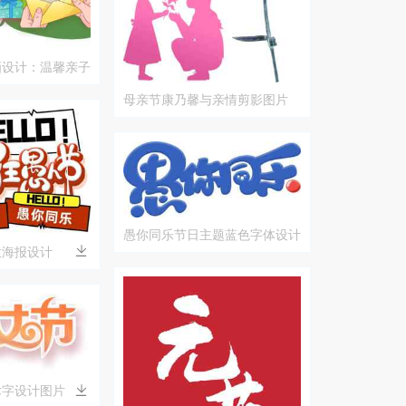
画设计：温馨亲子
达爱意
母亲节康乃馨与亲情剪影图片
愚你同乐节日主题蓝色字体设计
意海报设计
术字设计图片