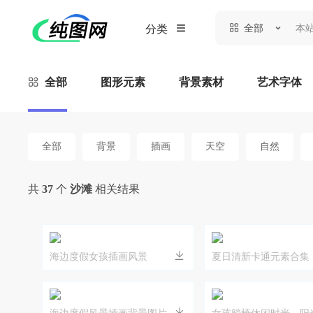
全部
分类
全部
图形元素
背景素材
艺术字体
全部
背景
插画
天空
自然
共
37
个
沙滩
相关结果
海边度假女孩插画风景
夏日清新卡通元素合集
海边度假风景插画背景图片
女孩躺椅休闲时光，阳