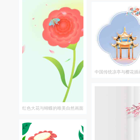
中国传统凉亭与樱花插
红色大花与蝴蝶的唯美自然画面