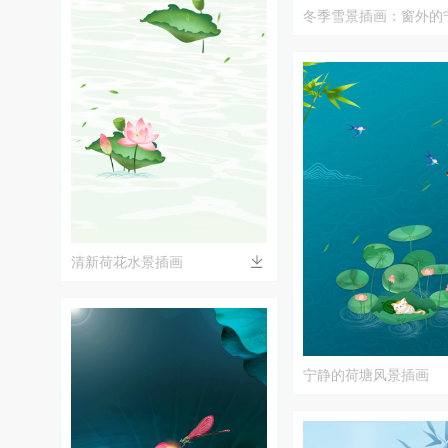
冬季雪景插画：窗外的
清新荷花水景插画
宁静的荷塘风景插画