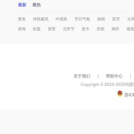
最新
最热
黄色
传统建筑
中国风
节日气氛
插画
星空
古
装饰
轻盈
背景
元宵节
贺卡
庆祝
画作
视
关于我们
｜
帮助中心
｜
Copyright © 2024-2025
纯图网
苏IC