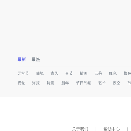
最新
最热
元宵节
仙境
古风
春节
插画
云朵
红色
橙
视觉
海报
诗意
新年
节日气氛
艺术
夜空
关于我们
｜
帮助中心
｜