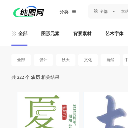
全部
分类
全部
图形元素
背景素材
艺术字体
全部
设计
秋天
文化
自然
共
222
个
农历
相关结果