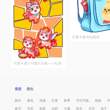
可爱卡通书包插画
可爱卡通小马图片合集——红色
与黄色的童趣设计
最新
最热
新年
黄色
浪漫
灯笼
秋季
节日气氛
插画
春节
节庆
风景
水彩
卡通
秋天
天空
兔子