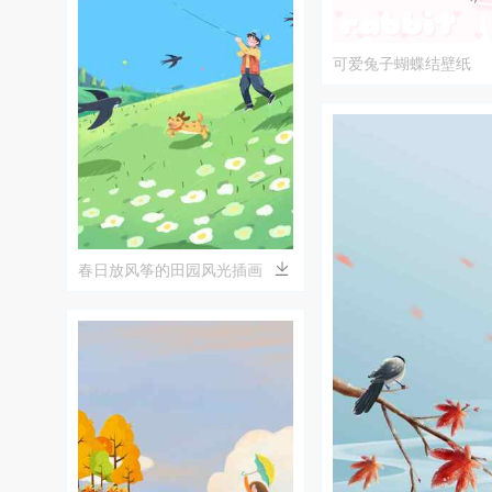
可爱兔子蝴蝶结壁纸
春日放风筝的田园风光插画