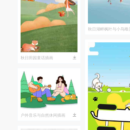
秋日湖畔枫叶与小鸟唯
秋日田园童话插画
户外音乐与自然休闲插画