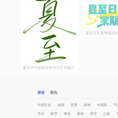
夏至日长夏季氛围
夏至节气创意绿色书法艺术图片
最新
最热
中国文化
海报
背景
装饰
中国风
节
节日
夜空
黄色
柔和
星空
山脉