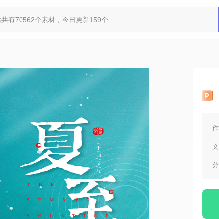
作
文
分