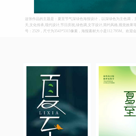
这张作品的主题是：夏至节气深绿色海报设计，以深绿色为主色调，主
天,文化传承,现代设计,节日庆祝,绿色调,文字设计,简约风格,视觉效
号：2529，尺寸为3543*5315像素，海报素材大小是112.795M。欢