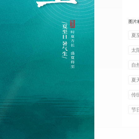
图片
夏
太
自
夏
传
节