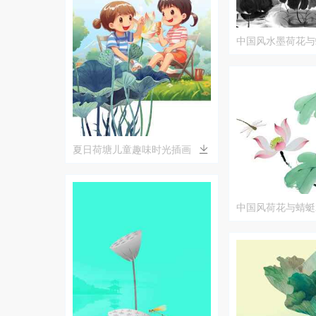
中国风水墨荷花与
夏日荷塘儿童趣味时光插画
中国风荷花与蜻蜓