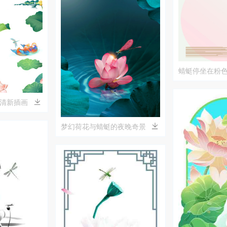
蜻蜓停坐在粉
画
清新插画
梦幻荷花与蜻蜓的夜晚奇景