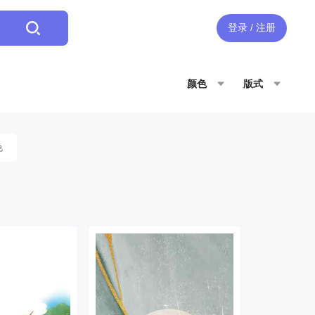
登录 / 注册
颜色
版式
色