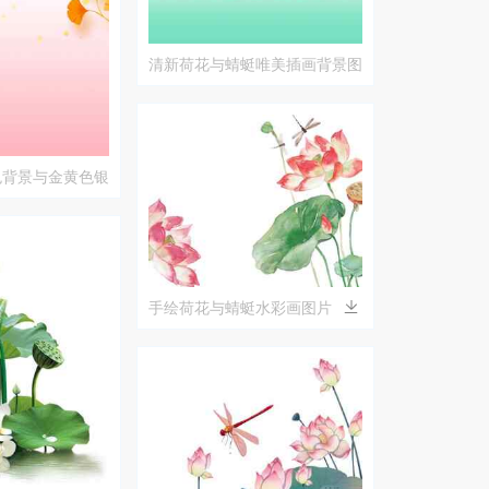
清新荷花与蜻蜓唯美插画背景图
片
色背景与金黄色银
手绘荷花与蜻蜓水彩画图片