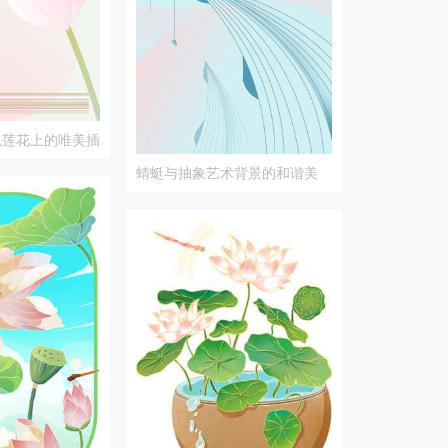
色莲花上的唯美插
蜻蜓与抽象艺术背景的和谐美