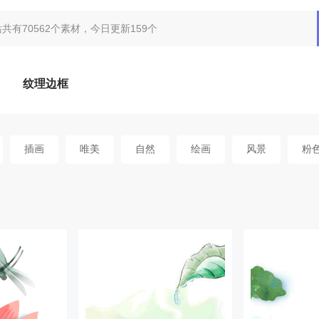
纹理边框
插画
唯美
自然
绘画
风景
粉