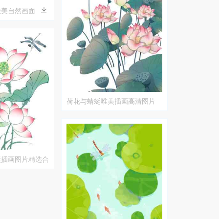
唯美自然画面
荷花与蜻蜓唯美插画高清图片
蜓插画图片精选合