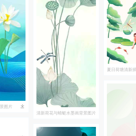
夏日荷塘清新
景图片
清新荷花与蜻蜓水墨画背景图片