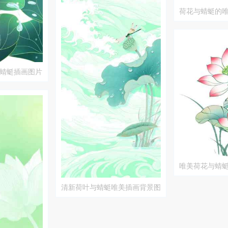
荷花与蜻蜓的
蜻蜓插画图片
唯美荷花与蜻
集
清新荷叶与蜻蜓唯美插画背景图
片