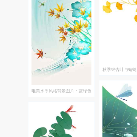
秋季银杏叶与蜻蜓
唯美水墨风格背景图片：蓝绿色
与黄色枫叶点缀