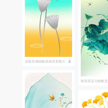
清新荷塘蜻蜓插画背景图片
唯美荷花与蜻蜓意