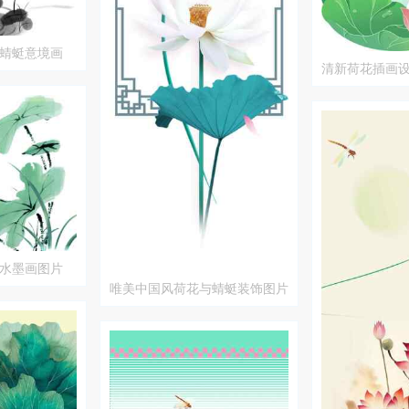
蜻蜓意境画
清新荷花插画
美
水墨画图片
唯美中国风荷花与蜻蜓装饰图片