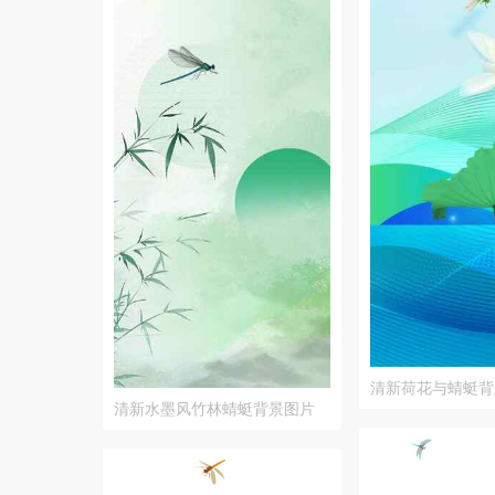
清新荷花与蜻蜓背
清新水墨风竹林蜻蜓背景图片