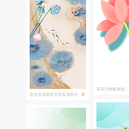
荷花与蜻蜓插画：
蓝色荷花唯美背景高清图片