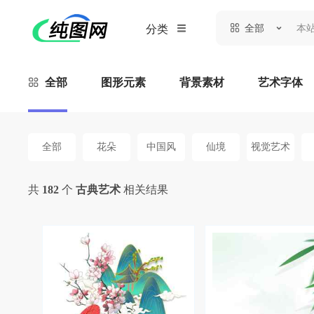
全部
分类
全部
图形元素
背景素材
艺术字体
全部
花朵
中国风
仙境
视觉艺术
共
182
个
古典艺术
相关结果