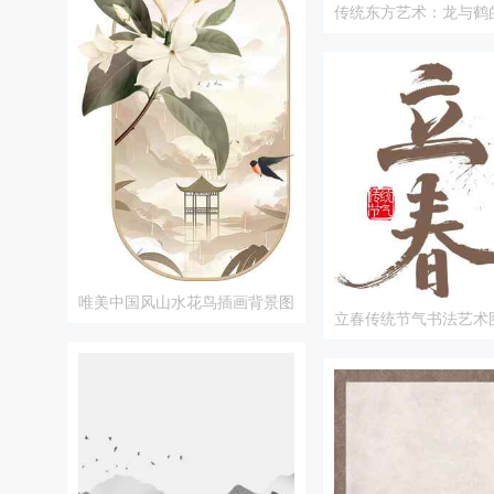
传统东方艺术：龙与鹤
面
唯美中国风山水花鸟插画背景图
立春传统节气书法艺术
片