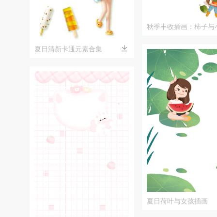
秋季丰收插画：柿子与
夏日清新卡通元素合集
夏日荷叶与女孩插画