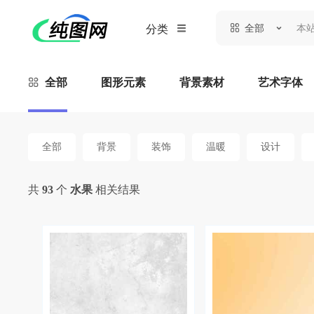
全部
分类
全部
图形元素
背景素材
艺术字体
全部
背景
装饰
温暖
设计
共
93
个
水果
相关结果