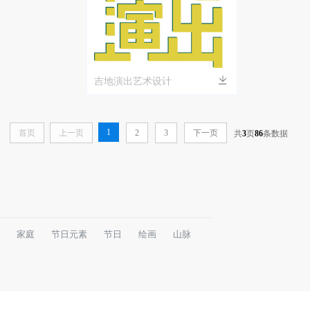
吉地演出艺术设计
1
首页
上一页
2
3
下一页
共
3
页
86
条数据
家庭
节日元素
节日
绘画
山脉