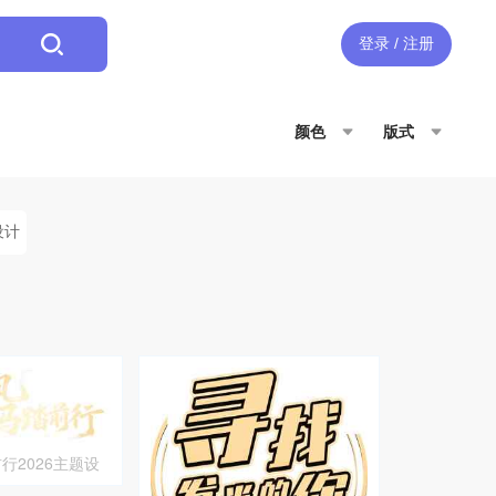
登录 / 注册
颜色
版式
设计
行2026主题设