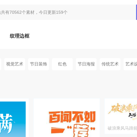
纹理边框
视觉艺术
节日装饰
红色
节日海报
传统艺术
艺术
破浪乘风马蹄前
计