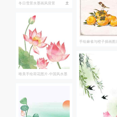
冬日雪景水墨画风背景
手绘麻雀与橙子插画图
唯美手绘荷花图片-中国风水墨
艺术