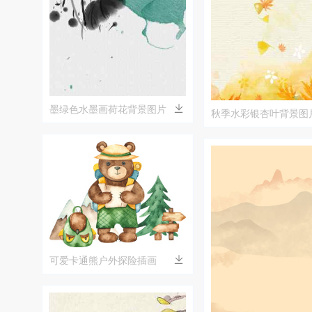
墨绿色水墨画荷花背景图片
秋季水彩银杏叶背景图
可爱卡通熊户外探险插画