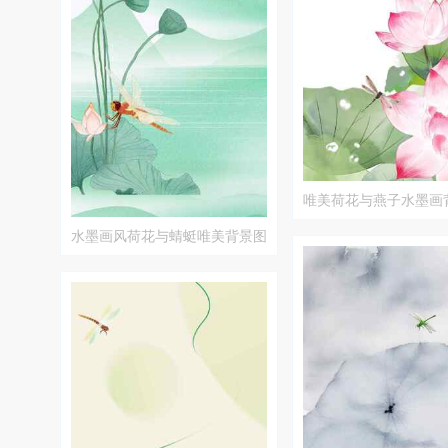
唯美荷花与燕子水墨画
水墨画风荷花与蜻蜓唯美背景图
片