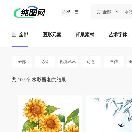
全部
分类
全部
图形元素
背景素材
艺术字体
全部
花朵
视觉艺术
诗意
画作
共
109
个
水彩画
相关结果