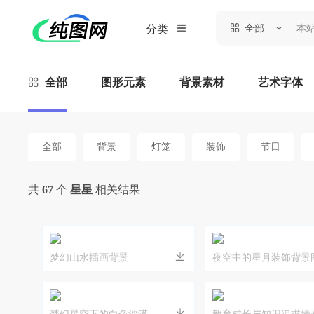
全部
分类
全部
图形元素
背景素材
艺术字体
全部
背景
灯笼
装饰
节日
共
67
个
星星
相关结果
梦幻山水插画背景
夜空中的星月装饰背景
梦幻星空下的白色沙漠
教育成长与知识追求插