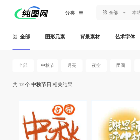
全部
分类
全部
图形元素
背景素材
艺术字体
全部
中秋节
月亮
夜空
团圆
共
12
个
中秋节日
相关结果