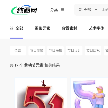
全部
分类
全部
图形元素
背景素材
艺术字体
全部
节日装饰
节日海报
节日设计
节日庆祝
共
17
个
劳动节元素
相关结果