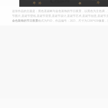
这张作品的主题是：黑色圣诞树与金色装饰的节日夜景，以黑色为主色调，
节图片,圣诞节壁纸,圣诞节背景,圣诞节设计,圣诞节艺术,圣诞节创意,圣诞
金色装饰的节日夜景
格式为PSD，作品编号：2825，尺寸为1200*630像