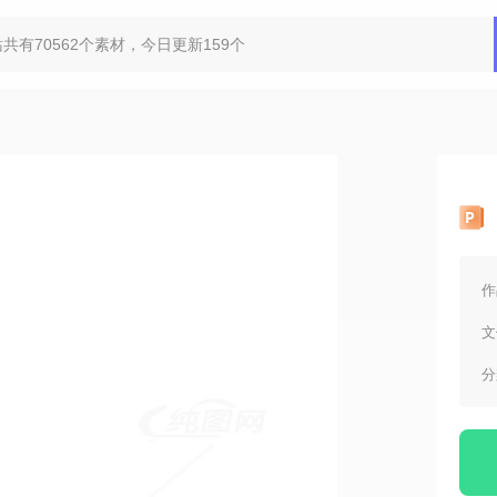
作
文
分