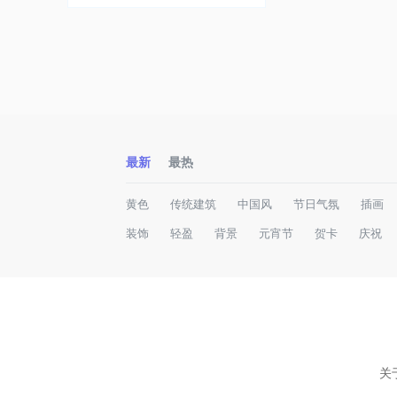
最新
最热
黄色
传统建筑
中国风
节日气氛
插画
装饰
轻盈
背景
元宵节
贺卡
庆祝
关