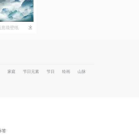
画意境壁纸
家庭
节日元素
节日
绘画
山脉
标签