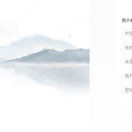
图片
中
传
水
画
壁