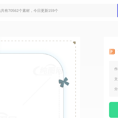
作
文
分