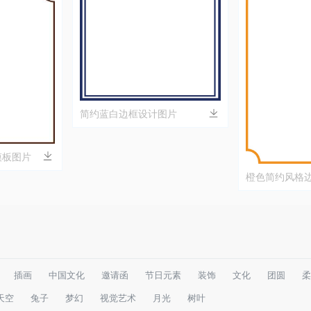
简约蓝白边框设计图片
模板图片
橙色简约风格
插画
中国文化
邀请函
节日元素
装饰
文化
团圆
柔
天空
兔子
梦幻
视觉艺术
月光
树叶