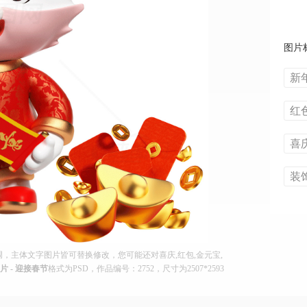
图片
新
红
喜
装
调，主体文字图片皆可替换修改，您可能还对喜庆,红包,金元宝,
 - 迎接春节
格式为PSD，作品编号：2752，尺寸为2507*2593