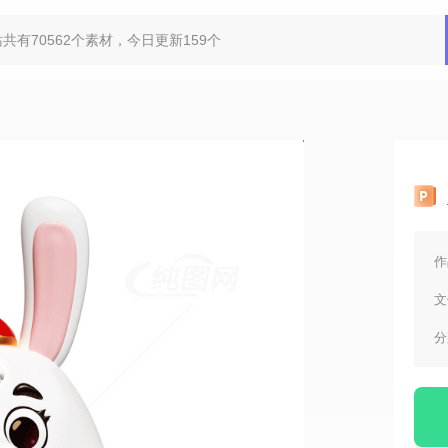
作
文
分