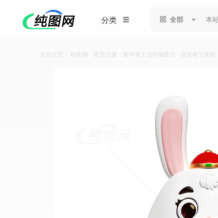
全部
分类
当前位置：
纯图网
/
图形元素
/
新年兔子吉祥物图片 - 迎接春节素材