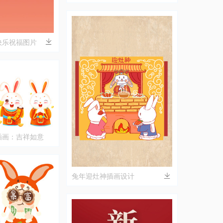
快乐祝福图片
插画：吉祥如意
兔年迎灶神插画设计