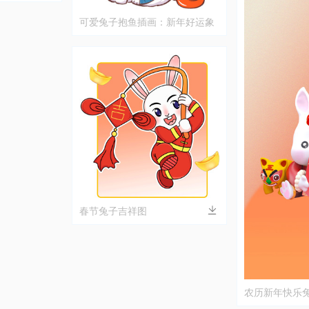
可爱兔子抱鱼插画：新年好运象
征
春节兔子吉祥图
农历新年快乐