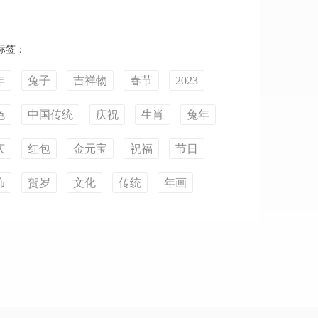
标签：
年
兔子
吉祥物
春节
2023
色
中国传统
庆祝
生肖
兔年
庆
红包
金元宝
祝福
节日
饰
贺岁
文化
传统
年画