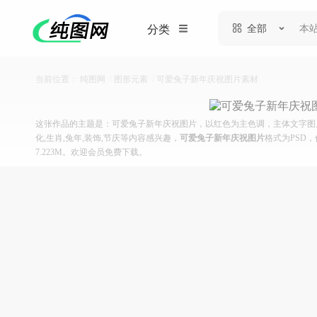
全部
分类
当前位置：
纯图网
/
图形元素
/
可爱兔子新年庆祝图片素材
这张作品的主题是：可爱兔子新年庆祝图片，以红色为主色调，主体文字图片皆
化,生肖,兔年,装饰,节庆等内容感兴趣，
可爱兔子新年庆祝图片
格式为PSD，
7.223M。欢迎会员免费下载。