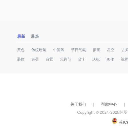
最新
最热
黄色
传统建筑
中国风
节日气氛
插画
星空
古
装饰
轻盈
背景
元宵节
贺卡
庆祝
画作
视
关于我们
｜
帮助中心
｜
Copyright © 2024-2025
纯图网
苏IC