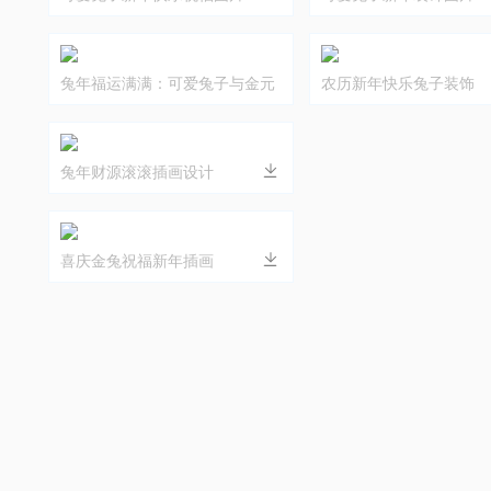
兔年福运满满：可爱兔子与金元
农历新年快乐兔子装饰
宝插画
兔年财源滚滚插画设计
喜庆金兔祝福新年插画