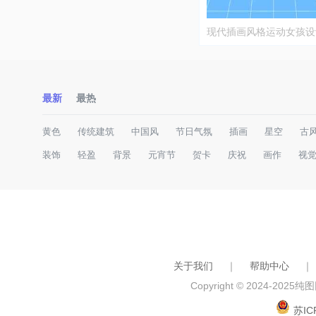
现代插画风格运动女孩设
最新
最热
黄色
传统建筑
中国风
节日气氛
插画
星空
古
装饰
轻盈
背景
元宵节
贺卡
庆祝
画作
视
关于我们
｜
帮助中心
｜
Copyright © 2024-2025
纯图网
苏IC