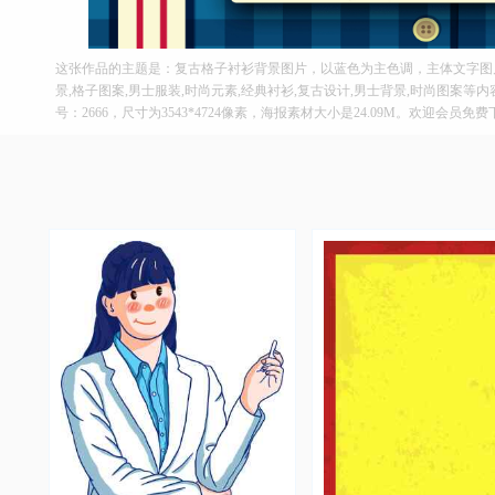
这张作品的主题是：复古格子衬衫背景图片，以蓝色为主色调，主体文字图片
景,格子图案,男士服装,时尚元素,经典衬衫,复古设计,男士背景,时尚图案等
号：2666，尺寸为3543*4724像素，海报素材大小是24.09M。欢迎会员免